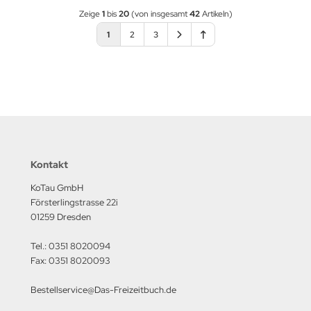
Zeige
1
bis
20
(von insgesamt
42
Artikeln)
1
2
3
Kontakt
KoTau GmbH
Försterlingstrasse 22i
01259 Dresden
Tel.: 0351 8020094
Fax: 0351 8020093
Bestellservice@Das-Freizeitbuch.de