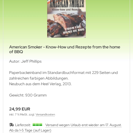
ssan
to-pool
nault
torbuch Verlag
at
ller Rüschlikon Verlag
oda
etsch Verlag
American Smoker - Know-How und Rezepte from the home
of BBQ
yota
xt & Technik
Autor: Jeff Phillips
el
anspress Verlag
Paperbackeinband im Standardbuchformat mit 229 Seiten und
zahlreichen farbigen Abbildungen.
ugeot
mer Verlag
Neubuch aus dem Heel Verlag, 2013.
rsche
Gewicht: 930 Gramm
W
24,99 EUR
inkl. 7 % MwSt. zzgl.
Versandkosten
itere Marken
Lieferzeit:
Versand wegen Urlaub erst wieder am 17. August.
Ab da 1-5 Tage (auf Lager)
chnik, Pflege, Beratung