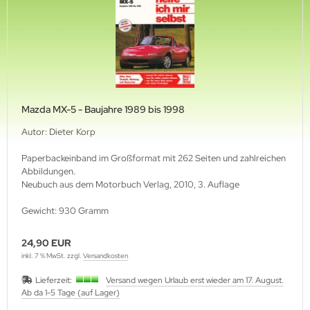
to-pool
torbuch Verlag
ller Rüschlikon Verlag
etsch Verlag
Mazda MX-5 - Baujahre 1989 bis 1998
xt & Technik
Autor: Dieter Korp
Paperbackeinband im Großformat mit 262 Seiten und zahlreichen
anspress Verlag
Abbildungen.
Neubuch aus dem Motorbuch Verlag, 2010, 3. Auflage
mer Verlag
Gewicht: 930 Gramm
24,90 EUR
inkl. 7 % MwSt. zzgl.
Versandkosten
Lieferzeit:
Versand wegen Urlaub erst wieder am 17. August.
Ab da 1-5 Tage (auf Lager)