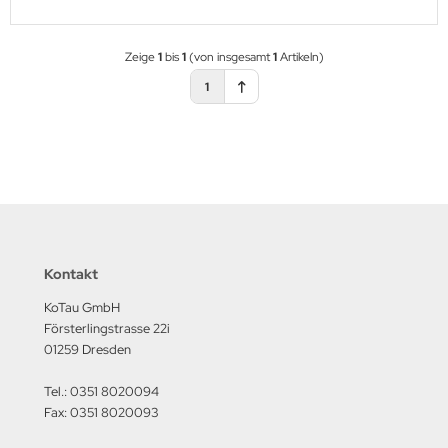
Zeige
1
bis
1
(von insgesamt
1
Artikeln)
1
Kontakt
KoTau GmbH
Försterlingstrasse 22i
01259 Dresden
Tel.: 0351 8020094
Fax: 0351 8020093