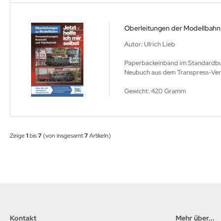
Oberleitungen der Modellbahn
Autor: Ulrich Lieb
Paperbackeinband im Standardbuc
Neubuch aus dem Transpress-Verla
Gewicht: 420 Gramm
Zeige
1
bis
7
(von insgesamt
7
Artikeln)
Kontakt
Mehr über...