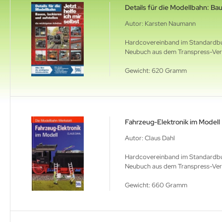
ssan
Details für die Modellbahn: Bau
Autor: Karsten Naumann
nault
Hardcovereinband im Standardbuc
at
Neubuch aus dem Transpress-Ver
Gewicht: 620 Gramm
oda
yota
el
Fahrzeug-Elektronik im Modell
ugeot
Autor: Claus Dahl
rsche
Hardcovereinband im Standardbuch
Neubuch aus dem Transpress-Verla
W
Gewicht: 660 Gramm
itere Marken
chnik, Pflege, Beratung