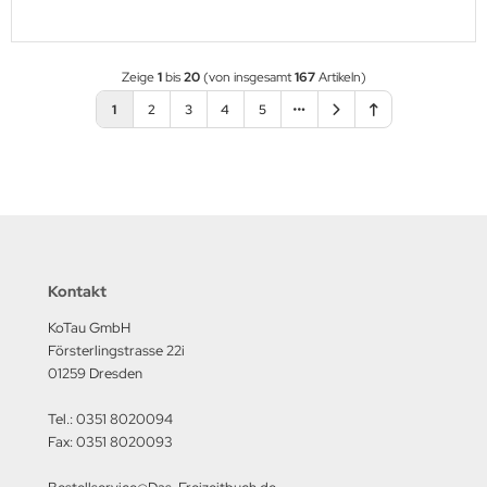
Zeige
1
bis
20
(von insgesamt
167
Artikeln)
1
2
3
4
5
Kontakt
KoTau GmbH
Försterlingstrasse 22i
01259 Dresden
Tel.: 0351 8020094
Fax: 0351 8020093