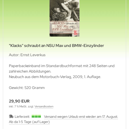
ssan
nault
at
oda
"Klacks" schraubt an NSU Max und BMW-Einzylinder
yota
Autor: Ernst Leverkus
Paperbackeinband im Standardbuchformat mit 248 Seiten und
el
zahlreichen Abbildungen.
Neubuch aus dem Motorbuch-Verlag, 2009, 1. Auflage.
ugeot
Gewicht: 520 Gramm
rsche
29,90 EUR
W
inkl. 7 % MwSt. zzgl.
Versandkosten
itere Marken
Lieferzeit:
Versand wegen Urlaub erst wieder am 17. August.
Ab da 1-5 Tage (auf Lager)
chnik, Pflege, Beratung